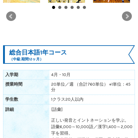
総合日本語1年コース
（中級:期間12ヶ月）
入学期
4月・10月
授業時間
20単位／週 （合計760単位） ※1単位：45
分
学生数
1クラス20人以内
詳細
[語彙]
正しい発音とイントネーションを学ぶ。
語彙6,000～10,000語／漢字1,400～2,000
字を習得。